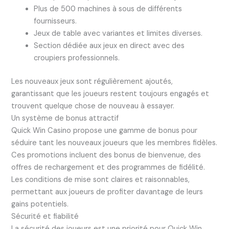
Plus de 500 machines à sous de différents
fournisseurs.
Jeux de table avec variantes et limites diverses.
Section dédiée aux jeux en direct avec des
croupiers professionnels.
Les nouveaux jeux sont régulièrement ajoutés,
garantissant que les joueurs restent toujours engagés et
trouvent quelque chose de nouveau à essayer.
Un système de bonus attractif
Quick Win Casino propose une gamme de bonus pour
séduire tant les nouveaux joueurs que les membres fidèles.
Ces promotions incluent des bonus de bienvenue, des
offres de rechargement et des programmes de fidélité.
Les conditions de mise sont claires et raisonnables,
permettant aux joueurs de profiter davantage de leurs
gains potentiels.
Sécurité et fiabilité
La sécurité des joueurs est une priorité pour Quick Win