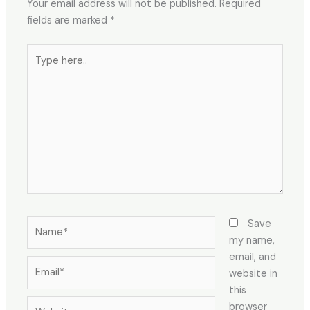
Your email address will not be published.
Required
fields are marked
*
Type
here..
Name*
Save
my name,
email, and
Email*
website in
this
Website
browser