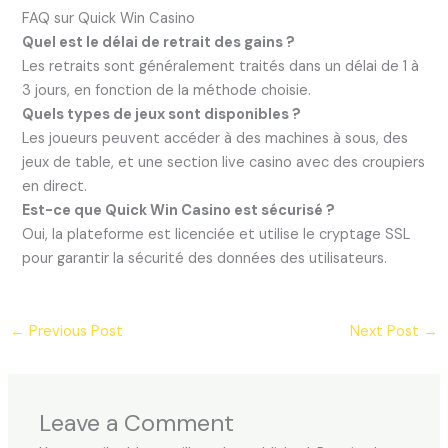
FAQ sur Quick Win Casino
Quel est le délai de retrait des gains ?
Les retraits sont généralement traités dans un délai de 1 à
3 jours, en fonction de la méthode choisie.
Quels types de jeux sont disponibles ?
Les joueurs peuvent accéder à des machines à sous, des
jeux de table, et une section live casino avec des croupiers
en direct.
Est-ce que Quick Win Casino est sécurisé ?
Oui, la plateforme est licenciée et utilise le cryptage SSL
pour garantir la sécurité des données des utilisateurs.
←
Previous Post
Next Post
→
Leave a Comment