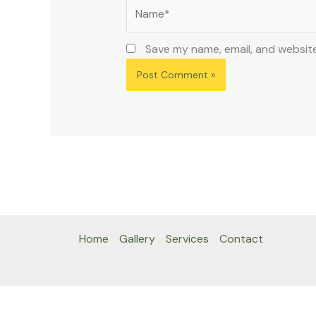
Name*
Save my name, email, and website
Home
Gallery
Services
Contact