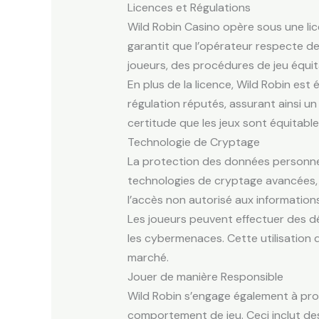
Licences et Régulations
Wild Robin Casino opère sous une lice
garantit que l’opérateur respecte des
joueurs, des procédures de jeu équit
En plus de la licence, Wild Robin est
régulation réputés, assurant ainsi un
certitude que les jeux sont équitable
Technologie de Cryptage
La protection des données personnell
technologies de cryptage avancées, 
l’accès non autorisé aux informations
Les joueurs peuvent effectuer des dé
les cybermenaces. Cette utilisation 
marché.
Jouer de manière Responsible
Wild Robin s’engage également à promo
comportement de jeu. Ceci inclut des