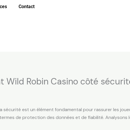
ices
Contact
t Wild Robin Casino côté sécurit
a sécurité est un élément fondamental pour rassurer les joueur
termes de protection des données et de fiabilité. Analysons l