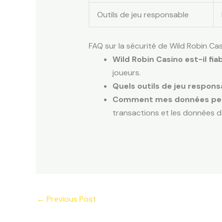
Outils de jeu responsable
FAQ sur la sécurité de Wild Robin Ca
Wild Robin Casino est-il fiab
joueurs.
Quels outils de jeu respons
Comment mes données pers
transactions et les données de
←
Previous Post