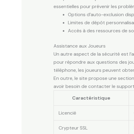
essentielles pour prévenir les problè
Options d’auto-exclusion disp
Limites de dépôt personnalisa
Accès à des ressources de sou
Assistance aux Joueurs
Un autre aspect de la sécurité est l’
pour répondre aux questions des jou
téléphone, les joueurs peuvent obte
En outre, le site propose une secti
avoir besoin de contacter le support.
Caractéristique
Licencié
Crypteur SSL