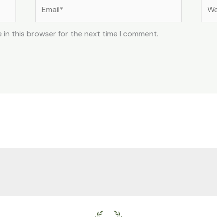
Email*
Web
 in this browser for the next time I comment.