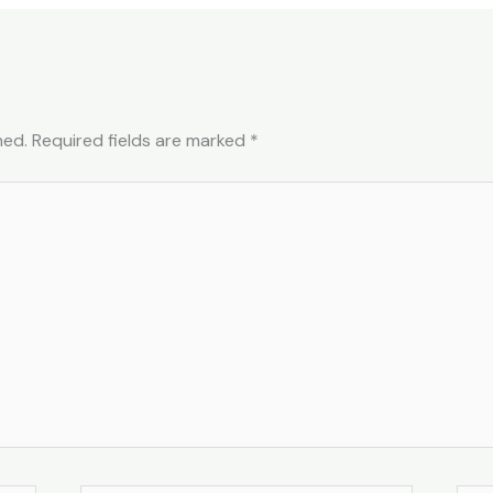
hed.
Required fields are marked
*