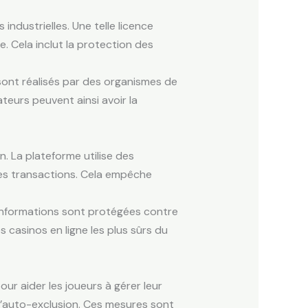
ndustrielles. Une telle licence
. Cela inclut la protection des
 sont réalisés par des organismes de
ateurs peuvent ainsi avoir la
. La plateforme utilise des
les transactions. Cela empêche
 informations sont protégées contre
 casinos en ligne les plus sûrs du
ur aider les joueurs à gérer leur
d’auto-exclusion. Ces mesures sont