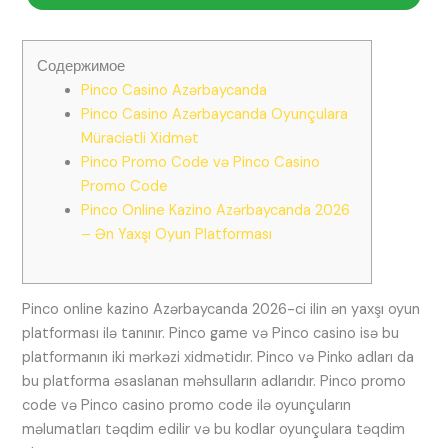
Содержимое
Pinco Casino Azərbaycanda
Pinco Casino Azərbaycanda Oyunçulara
Müraciətli Xidmət
Pinco Promo Code və Pinco Casino
Promo Code
Pinco Online Kazino Azərbaycanda 2026
– Ən Yaxşı Oyun Platforması
Pinco online kazino Azərbaycanda 2026-ci ilin ən yaxşı oyun
platforması ilə tanınır. Pinco game və Pinco casino isə bu
platformanın iki mərkəzi xidmətidır. Pinco və Pinko adları da
bu platforma əsaslanan məhsulların adlarıdır. Pinco promo
code və Pinco casino promo code ilə oyunçuların
məlumatları təqdim edilir və bu kodlar oyunçulara təqdim