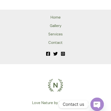
Home
Gallery
Services
Contact
Love Nature by Tyler Moore
Contact us