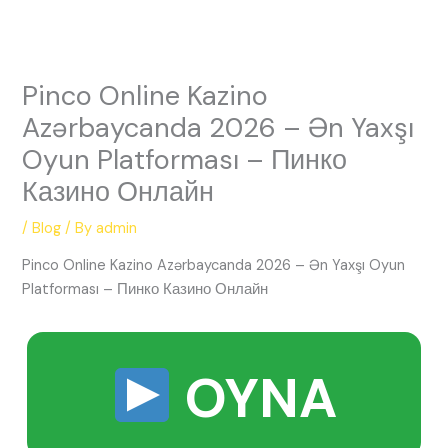
Skip
to
content
Pinco Online Kazino
Azərbaycanda 2026 – Ən Yaxşı
Oyun Platforması – Пинко
Казино Онлайн
/
Blog
/ By
admin
Pinco Online Kazino Azərbaycanda 2026 – Ən Yaxşı Oyun
Platforması – Пинко Казино Онлайн
OYNA