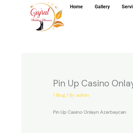
Skip
Home
Gallery
Serv
to
content
Pin Up Casino Onl
/
Blog
/ By
admin
Pin Up Casino Onlayn Azərbaycan