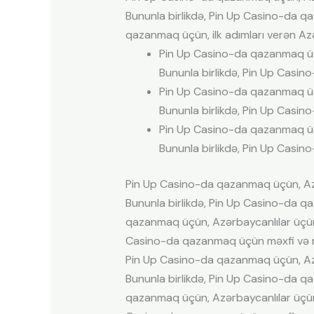
Bununla birlikdə, Pin Up Casino-da q
qazanmaq üçün, ilk adımları verən Az
Pin Up Casino-da qazanmaq üçü
Bununla birlikdə, Pin Up Casi
Pin Up Casino-da qazanmaq üçü
Bununla birlikdə, Pin Up Casi
Pin Up Casino-da qazanmaq üçü
Bununla birlikdə, Pin Up Casi
Pin Up Casino-da qazanmaq üçün, Azər
Bununla birlikdə, Pin Up Casino-da q
qazanmaq üçün, Azərbaycanlılar üçün 
Casino-da qazanmaq üçün məxfi və mə
Pin Up Casino-da qazanmaq üçün, Azər
Bununla birlikdə, Pin Up Casino-da q
qazanmaq üçün, Azərbaycanlılar üçün 