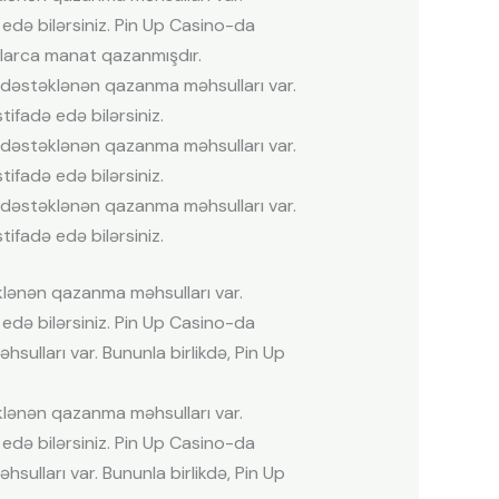
də bilərsiniz. Pin Up Casino-da
nlarca manat qazanmışdır.
 dəstəklənən qazanma məhsulları var.
fadə edə bilərsiniz.
 dəstəklənən qazanma məhsulları var.
fadə edə bilərsiniz.
 dəstəklənən qazanma məhsulları var.
fadə edə bilərsiniz.
klənən qazanma məhsulları var.
də bilərsiniz. Pin Up Casino-da
lları var. Bununla birlikdə, Pin Up
klənən qazanma məhsulları var.
də bilərsiniz. Pin Up Casino-da
lları var. Bununla birlikdə, Pin Up