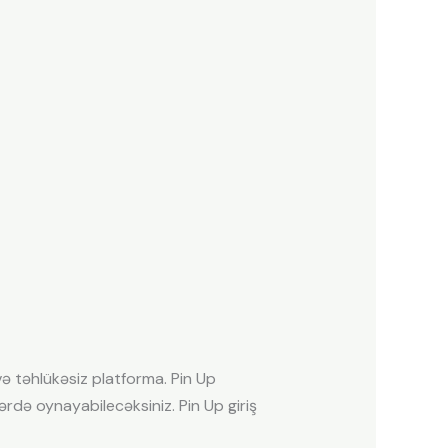
ə təhlükəsiz platforma. Pin Up
rdə oynayabilecəksiniz. Pin Up giriş