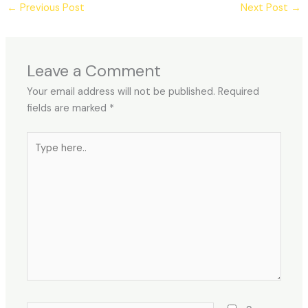
←
Previous Post
Next Post
→
Leave a Comment
Your email address will not be published.
Required
fields are marked
*
Type
here..