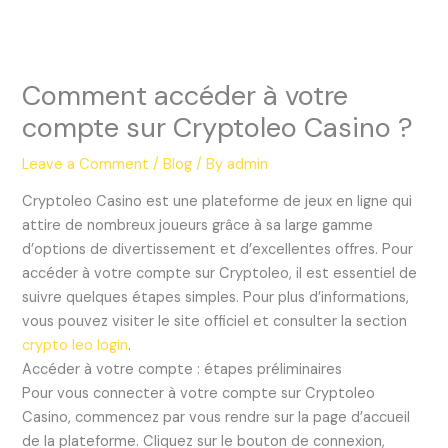
Skip
to
content
Comment accéder à votre
compte sur Cryptoleo Casino ?
Leave a Comment
/
Blog
/ By
admin
Cryptoleo Casino est une plateforme de jeux en ligne qui
attire de nombreux joueurs grâce à sa large gamme
d’options de divertissement et d’excellentes offres. Pour
accéder à votre compte sur Cryptoleo, il est essentiel de
suivre quelques étapes simples. Pour plus d’informations,
vous pouvez visiter le site officiel et consulter la section
crypto leo login
.
Accéder à votre compte : étapes préliminaires
Pour vous connecter à votre compte sur Cryptoleo
Casino, commencez par vous rendre sur la page d’accueil
de la plateforme. Cliquez sur le bouton de connexion,