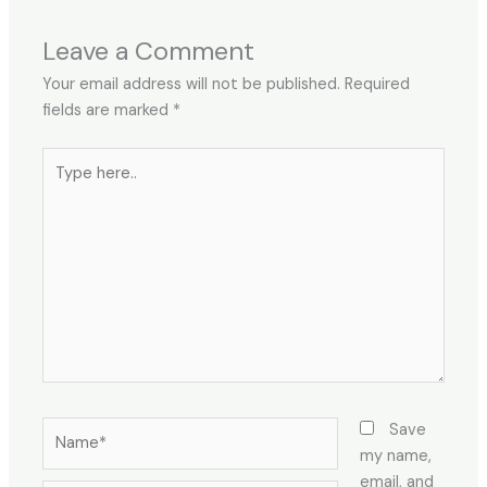
Leave a Comment
Your email address will not be published.
Required
fields are marked
*
Type
here..
Name*
Save
my name,
email, and