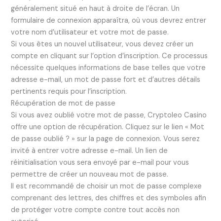
généralement situé en haut à droite de l’écran. Un
formulaire de connexion apparaîtra, où vous devrez entrer
votre nom d’utilisateur et votre mot de passe.
Si vous êtes un nouvel utilisateur, vous devez créer un
compte en cliquant sur l’option d’inscription. Ce processus
nécessite quelques informations de base telles que votre
adresse e-mail, un mot de passe fort et d’autres détails
pertinents requis pour l’inscription.
Récupération de mot de passe
Si vous avez oublié votre mot de passe, Cryptoleo Casino
offre une option de récupération. Cliquez sur le lien « Mot
de passe oublié ? » sur la page de connexion. Vous serez
invité à entrer votre adresse e-mail. Un lien de
réinitialisation vous sera envoyé par e-mail pour vous
permettre de créer un nouveau mot de passe.
Il est recommandé de choisir un mot de passe complexe
comprenant des lettres, des chiffres et des symboles afin
de protéger votre compte contre tout accès non