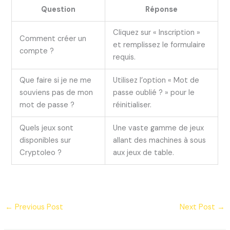
Question
Réponse
Cliquez sur « Inscription »
Comment créer un
et remplissez le formulaire
compte ?
requis.
Que faire si je ne me
Utilisez l’option « Mot de
souviens pas de mon
passe oublié ? » pour le
mot de passe ?
réinitialiser.
Quels jeux sont
Une vaste gamme de jeux
disponibles sur
allant des machines à sous
Cryptoleo ?
aux jeux de table.
←
Previous Post
Next Post
→