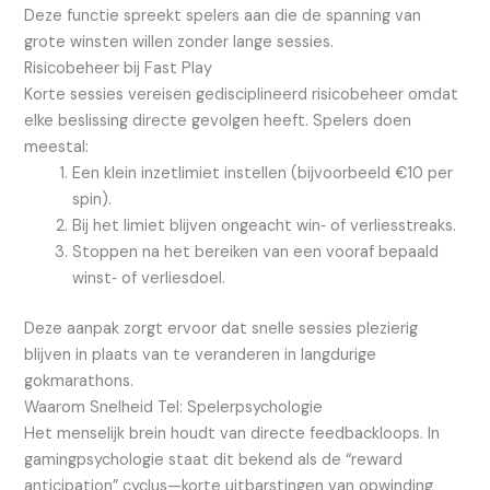
Deze functie spreekt spelers aan die de spanning van
grote winsten willen zonder lange sessies.
Risicobeheer bij Fast Play
Korte sessies vereisen gedisciplineerd risicobeheer omdat
elke beslissing directe gevolgen heeft. Spelers doen
meestal:
Een klein inzetlimiet instellen (bijvoorbeeld €10 per
spin).
Bij het limiet blijven ongeacht win‑ of verliesstreaks.
Stoppen na het bereiken van een vooraf bepaald
winst‑ of verliesdoel.
Deze aanpak zorgt ervoor dat snelle sessies plezierig
blijven in plaats van te veranderen in langdurige
gokmarathons.
Waarom Snelheid Tel: Spelerpsychologie
Het menselijk brein houdt van directe feedbackloops. In
gamingpsychologie staat dit bekend als de “reward
anticipation” cyclus—korte uitbarstingen van opwinding