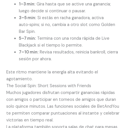
1–3 min:
Gira hasta que se active una ganancia;
luego decide si continuar o pausar.
3–5 min:
Si estás en racha ganadora, activa
auto‑spins; si no, cambia a otro slot como Golden
Bar Spin.
5–7 min:
Termina con una ronda rápida de Live
Blackjack si el tiempo lo permite.
7–10 min:
Revisa resultados, reinicia bankroll, cierra
sesión por ahora.
Este ritmo mantiene la energía alta evitando el
agotamiento.
The Social Spin: Short Sessions with Friends
Muchos jugadores disfrutan compartir ganancias rápidas
con amigos o participar en torneos de amigos que duran
solo quince minutos. Las funciones sociales de BetAndYou
te permiten comparar puntuaciones al instante y celebrar
victorias en tiempo real.
La plataforma también soporta salas de chat para mesas