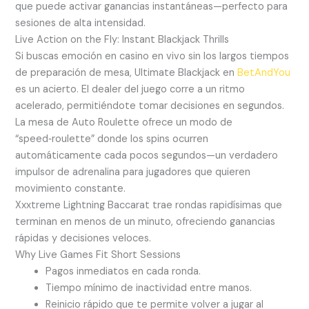
que puede activar ganancias instantáneas—perfecto para
sesiones de alta intensidad.
Live Action on the Fly: Instant Blackjack Thrills
Si buscas emoción en casino en vivo sin los largos tiempos
de preparación de mesa, Ultimate Blackjack en
BetAndYou
es un acierto. El dealer del juego corre a un ritmo
acelerado, permitiéndote tomar decisiones en segundos.
La mesa de Auto Roulette ofrece un modo de
“speed‑roulette” donde los spins ocurren
automáticamente cada pocos segundos—un verdadero
impulsor de adrenalina para jugadores que quieren
movimiento constante.
Xxxtreme Lightning Baccarat trae rondas rapidísimas que
terminan en menos de un minuto, ofreciendo ganancias
rápidas y decisiones veloces.
Why Live Games Fit Short Sessions
Pagos inmediatos en cada ronda.
Tiempo mínimo de inactividad entre manos.
Reinicio rápido que te permite volver a jugar al