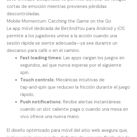
cortas de emoción mientras previenes pérdidas
descontroladas.
Mobile Momentum: Catching the Game on the Go
La app móvil dedicada de BetAndYou para Android y iOS
permite a los jugadores unirse a la acción cuando una
sesión rápida se siente adecuada—ya sea durante un
descanso para café o en el camino.
Fast loading times:
Las apps cargan los juegos en
segundos, así que nunca esperas por el siguiente
spin.
Touch controls:
Mecánicas intuitivas de
tap‑and‑spin que reducen la fricción durante el juego
rápido.
Push notifications:
Recibe alertas instantáneas
cuando un slot caliente paga o cuando una mesa en
vivo ofrece una nueva mano.
El diseño optimizado para móvil del sitio web asegura que,