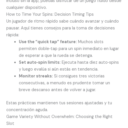
incluso sin la app, puedas disfrutar de un juego fluido desde
cualquier dispositivo.
How to Time Your Spins: Decision Timing Tips
Un jugador de ritmo rápido sabe cuándo avanzar y cuándo
pausar. Aquí tienes consejos para la toma de decisiones
rápida:
Use the “quick tap” feature:
Muchos slots
permiten doble‑tap para un spin inmediato en lugar
de esperar a que la rueda se detenga.
Set auto‑spin limits:
Ejecuta hasta diez auto‑spins
y luego evalúa si aún estás en tendencia.
Monitor streaks:
Si consigues tres victorias
consecutivas, a menudo es prudente tomar un
breve descanso antes de volver a jugar.
Estas prácticas mantienen tus sesiones ajustadas y tu
concentración aguda.
Game Variety Without Overwhelm: Choosing the Right
Slot