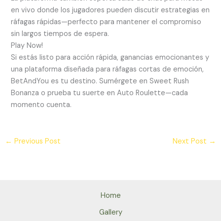
en vivo donde los jugadores pueden discutir estrategias en
ráfagas rápidas—perfecto para mantener el compromiso
sin largos tiempos de espera.
Play Now!
Si estás listo para acción rápida, ganancias emocionantes y
una plataforma diseñada para ráfagas cortas de emoción,
BetAndYou es tu destino. Sumérgete en Sweet Rush
Bonanza o prueba tu suerte en Auto Roulette—cada
momento cuenta.
←
Previous Post
Next Post
→
Home
Gallery