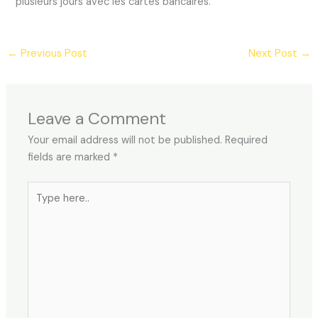
plusieurs jours avec les cartes bancaires.
←
Previous Post
Next Post
→
Leave a Comment
Your email address will not be published.
Required
fields are marked
*
Type
here..