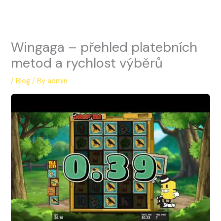
Skip
to
content
Wingaga – přehled platebních
metod a rychlost výběrů
/
Blog
/ By
admin