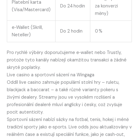
Platební karta
Do 24 hodin
za konverzi
(Visa/Mastercard)
měny)
e‑Wallet (Skrill,
Do 2 hodin
0 %
Neteller)
Pro rychlé výběry doporučujeme e‑wallet nebo Trustly,
protože tyto kanály nabízejí okamžitou transakci a žádné
skryté poplatky.
Live casino a sportovní sázení na Wingaga
Oddíl live casino zahrnuje populární stolní hry – ruletu,
blackjack a baccarat – a také různé varianty pokeru s
živými dealery. Streamy jsou ve vysokém rozlišení a
profesionální dealeré mluví anglicky i česky, což zvyšuje
pocit autenticity.
Sportovní sázení nabízí sázky na fotbal, tenis, hokej i méně
tradiční sporty jako e‑sports. Live odds jsou aktualizovány v
reálném čase a existují speciální funkce, jako je cash‑out,