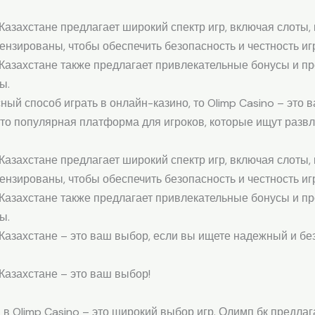
азахстане предлагает широкий спектр игр, включая слоты, к
ензированы, чтобы обеспечить безопасность и честность иг
Казахстане также предлагает привлекательные бонусы и п
ы.
ый способ играть в онлайн-казино, то Olimp Casino – это 
это популярная платформа для игроков, которые ищут разв
азахстане предлагает широкий спектр игр, включая слоты, к
ензированы, чтобы обеспечить безопасность и честность иг
Казахстане также предлагает привлекательные бонусы и п
ы.
Казахстане – это ваш выбор, если вы ищете надежный и бе
Казахстане – это ваш выбор!
в Olimp Casino – это широкий выбор игр. Олимп бк предлага