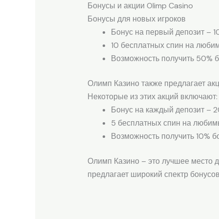
Бонусы и акции Olimp Casino
Бонусы для новых игроков
Бонус на первый депозит – 1
10 бесплатных спин на люби
Возможность получить 50% б
Олимп Казино также предлагает акц
Некоторые из этих акций включают:
Бонус на каждый депозит – 2
5 бесплатных спин на любим
Возможность получить 10% б
Олимп Казино – это лучшее место 
предлагает широкий спектр бонусов