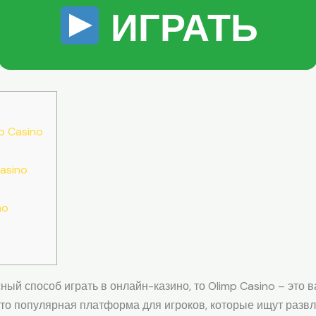
ИГРАТЬ
p Casino
Casino
no
ый способ играть в онлайн-казино, то Olimp Casino – это 
это популярная платформа для игроков, которые ищут разв