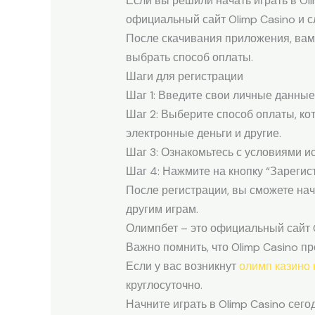
Если вы решили начать играть в Oli
официальный сайт Olimp Casino и с
После скачивания приложения, вам 
выбрать способ оплаты.
Шаги для регистрации
Шаг 1: Введите свои личные данные
Шаг 2: Выберите способ оплаты, ко
электронные деньги и другие.
Шаг 3: Ознакомьтесь с условиями и
Шаг 4: Нажмите на кнопку “Зарегист
После регистрации, вы сможете нача
другим играм.
Олимпбет – это официальный сайт Ol
Важно помнить, что Olimp Casino п
Если у вас возникнут
олимп казино 
круглосуточно.
Начните играть в Olimp Casino сег