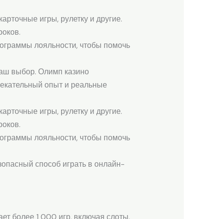
арточные игры, рулетку и другие.
роков.
рограммы лояльности, чтобы помочь
ваш выбор. Олимп казино
лекательный опыт и реальные
арточные игры, рулетку и другие.
роков.
рограммы лояльности, чтобы помочь
зопасный способ играть в онлайн-
ет более 1 000 игр, включая слоты,