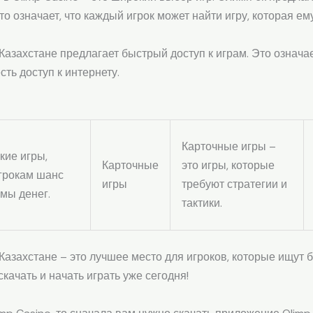
то означает, что каждый игрок может найти игру, которая ем
захстане предлагает быстрый доступ к играм. Это означает,
сть доступ к интернету.
Карточные игры –
кие игры,
Карточные
это игры, которые
грокам шанс
игры
требуют стратегии и
мы денег.
тактики.
Казахстане – это лучшее место для игроков, которые ищут
скачать и начать играть уже сегодня!