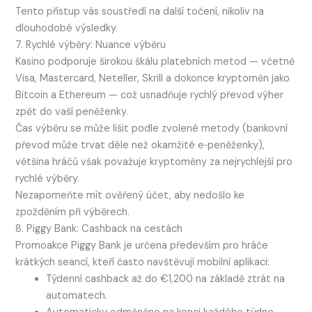
Tento přístup vás soustředí na další točení, nikoliv na
dlouhodobé výsledky.
7. Rychlé výběry: Nuance výběru
Kasino podporuje širokou škálu platebních metod — včetně
Visa, Mastercard, Neteller, Skrill a dokonce kryptoměn jako
Bitcoin a Ethereum — což usnadňuje rychlý převod výher
zpět do vaší peněženky.
Čas výběru se může lišit podle zvolené metody (bankovní
převod může trvat déle než okamžité e‑peněženky),
většina hráčů však považuje kryptoměny za nejrychlejší pro
rychlé výběry.
Nezapomeňte mít ověřený účet, aby nedošlo ke
zpožděním při výběrech.
8. Piggy Bank: Cashback na cestách
Promoakce Piggy Bank je určena především pro hráče
krátkých seancí, kteří často navštěvují mobilní aplikaci:
Týdenní cashback až do €1,200 na základě ztrát na
automatech.