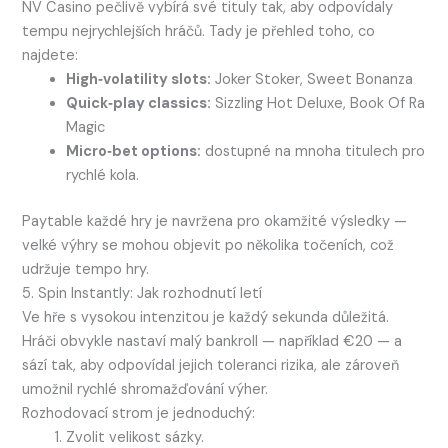
NV Casino pečlivě vybírá své tituly tak, aby odpovídaly
tempu nejrychlejších hráčů. Tady je přehled toho, co
najdete:
High‑volatility slots:
Joker Stoker, Sweet Bonanza
Quick‑play classics:
Sizzling Hot Deluxe, Book Of Ra
Magic
Micro‑bet options:
dostupné na mnoha titulech pro
rychlé kola.
Paytable každé hry je navržena pro okamžité výsledky —
velké výhry se mohou objevit po několika točeních, což
udržuje tempo hry.
5. Spin Instantly: Jak rozhodnutí letí
Ve hře s vysokou intenzitou je každý sekunda důležitá.
Hráči obvykle nastaví malý bankroll — například €20 — a
sází tak, aby odpovídal jejich toleranci rizika, ale zároveň
umožnil rychlé shromažďování výher.
Rozhodovací strom je jednoduchý:
Zvolit velikost sázky.