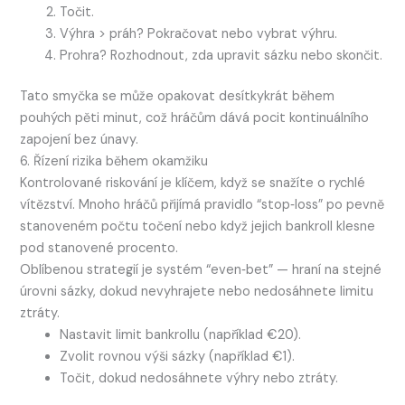
Točit.
Výhra > práh? Pokračovat nebo vybrat výhru.
Prohra? Rozhodnout, zda upravit sázku nebo skončit.
Tato smyčka se může opakovat desítkykrát během
pouhých pěti minut, což hráčům dává pocit kontinuálního
zapojení bez únavy.
6. Řízení rizika během okamžiku
Kontrolované riskování je klíčem, když se snažíte o rychlé
vítězství. Mnoho hráčů přijímá pravidlo “stop‑loss” po pevně
stanoveném počtu točení nebo když jejich bankroll klesne
pod stanovené procento.
Oblíbenou strategií je systém “even‑bet” — hraní na stejné
úrovni sázky, dokud nevyhrajete nebo nedosáhnete limitu
ztráty.
Nastavit limit bankrollu (například €20).
Zvolit rovnou výši sázky (například €1).
Točit, dokud nedosáhnete výhry nebo ztráty.