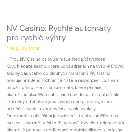
Skip
to
content
NV Casino: Rychlé automaty
pro rychlé výhry
/
Blog
/ By
admin
1. Proč NV Casino oslovuje hráče hledající rychlost
Když hledáte kasino, které udrží adrenalin na vysoké úrovni,
aniž by vás vtáhlo do dlouhých maratonů, NV Casino
posiluje hru. Jeho rozhraní je čisté a responzivní, což vám
umožní přímo skočit na automaty, které přinášejí
okamžitou akci. Web nabízí více než deset tisíc titulů, ale
skutečným tahákem jsou vysoce energické hry, které
odměňují rychlé rozhodování a rychlé výplaty.
Od okamžiku přihlášení je rozložení stránky zaměřeno na
rychlost: výrazné tlačítko “Play Now”, živý chat připravený k
okamžité pomoci a dedikovaná mobilní aplikace, která vás