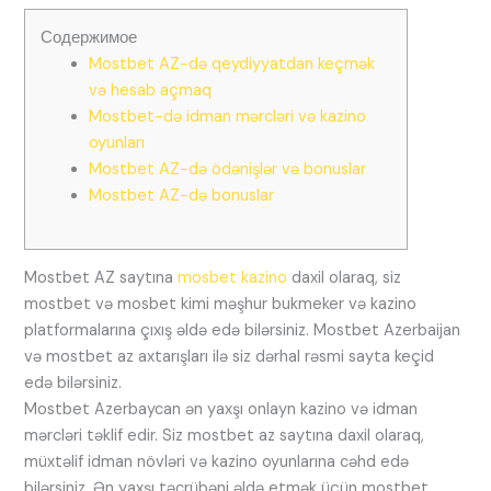
Содержимое
Mostbet AZ-də qeydiyyatdan keçmək
və hesab açmaq
Mostbet-də idman mərcləri və kazino
oyunları
Mostbet AZ-də ödənişlər və bonuslar
Mostbet AZ-də bonuslar
Mostbet AZ saytına
mosbet kazino
daxil olaraq, siz
mostbet və mosbet kimi məşhur bukmeker və kazino
platformalarına çıxış əldə edə bilərsiniz. Mostbet Azerbaijan
və mostbet az axtarışları ilə siz dərhal rəsmi sayta keçid
edə bilərsiniz.
Mostbet Azerbaycan ən yaxşı onlayn kazino və idman
mərcləri təklif edir. Siz mostbet az saytına daxil olaraq,
müxtəlif idman növləri və kazino oyunlarına cəhd edə
bilərsiniz. Ən yaxşı təcrübəni əldə etmək üçün mostbet