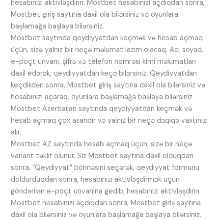
hesabınızı aktivləşdirin. Mostbet hesabınızı açdıqdan sonra,
Mostbet giriş saytına daxil ola bilərsiniz və oyunlara
başlamağa başlaya bilərsiniz.
Mostbet saytında qeydiyyatdan keçmək və hesab açmaq
üçün, sizə yalnız bir neçə məlumat lazım olacaq. Ad, soyad,
e-poçt ünvanı, şifrə və telefon nömrəsi kimi məlumatları
daxil edərək, qeydiyyatdan keçə bilərsiniz. Qeydiyyatdan
keçdikdən sonra, Mostbet giriş saytına daxil ola bilərsiniz və
hesabınızı açaraq, oyunlara başlamağa başlaya bilərsiniz.
Mostbet Azerbaijan saytında qeydiyyatdan keçmək və
hesab açmaq çox asandır və yalnız bir neçə dəqiqə vaxtınızı
alır.
Mostbet AZ saytında hesab açmaq üçün, sizə bir neçə
variant təklif olunur. Siz Mostbet saytına daxil olduqdan
sonra, “Qeydiyyat” bölməsini seçərək, qeydiyyat formunu
doldurduqdan sonra, hesabınızı aktivləşdirmək üçün
göndərilən e-poçt ünvanına gedib, hesabınızı aktivləşdirin.
Mostbet hesabınızı açdıqdan sonra, Mostbet giriş saytına
daxil ola bilərsiniz və oyunlara başlamağa başlaya bilərsiniz.