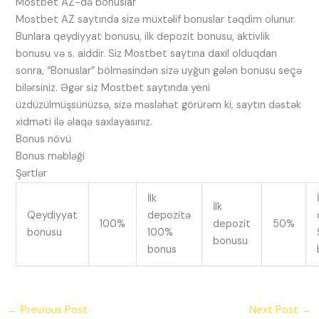
Mostbet AZ-də bonuslar
Mostbet AZ saytında sizə müxtəlif bonuslar təqdim olunur.
Bunlara qeydiyyat bonusu, ilk depozit bonusu, aktivlik
bonusu və s. aiddir. Siz Mostbet saytına daxil olduqdan
sonra, “Bonuslar” bölməsindən sizə uyğun gələn bonusu seçə
bilərsiniz. Əgər siz Mostbet saytında yeni
üzdüzülmüşsünüzsə, sizə məsləhət görürəm ki, saytın dəstək
xidməti ilə əlaqə saxlayasınız.
Bonus növü
Bonus məbləği
Şərtlər
İlk
İlk
Qeydiyyat
depozitə
100%
depozit
50%
bonusu
100%
bonusu
bonus
←
Previous Post
Next Post
→