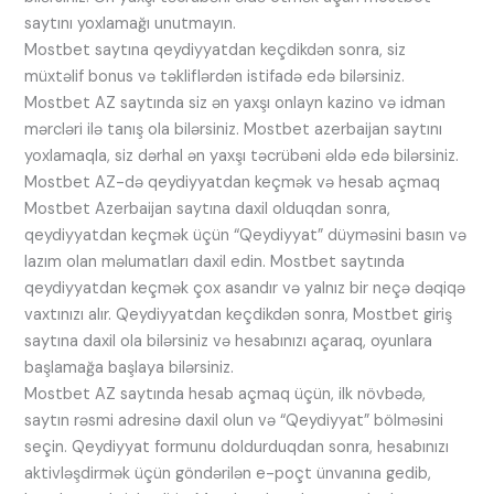
saytını yoxlamağı unutmayın.
Mostbet saytına qeydiyyatdan keçdikdən sonra, siz
müxtəlif bonus və təkliflərdən istifadə edə bilərsiniz.
Mostbet AZ saytında siz ən yaxşı onlayn kazino və idman
mərcləri ilə tanış ola bilərsiniz. Mostbet azerbaijan saytını
yoxlamaqla, siz dərhal ən yaxşı təcrübəni əldə edə bilərsiniz.
Mostbet AZ-də qeydiyyatdan keçmək və hesab açmaq
Mostbet Azerbaijan saytına daxil olduqdan sonra,
qeydiyyatdan keçmək üçün “Qeydiyyat” düyməsini basın və
lazım olan məlumatları daxil edin. Mostbet saytında
qeydiyyatdan keçmək çox asandır və yalnız bir neçə dəqiqə
vaxtınızı alır. Qeydiyyatdan keçdikdən sonra, Mostbet giriş
saytına daxil ola bilərsiniz və hesabınızı açaraq, oyunlara
başlamağa başlaya bilərsiniz.
Mostbet AZ saytında hesab açmaq üçün, ilk növbədə,
saytın rəsmi adresinə daxil olun və “Qeydiyyat” bölməsini
seçin. Qeydiyyat formunu doldurduqdan sonra, hesabınızı
aktivləşdirmək üçün göndərilən e-poçt ünvanına gedib,