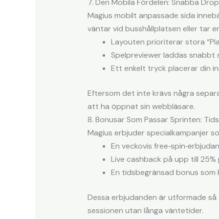
7. Den Mobila Fördelen: Snabba Drop
Magius mobilt anpassade sida innebä
väntar vid busshållplatsen eller tar 
Layouten prioriterar stora “Pl
Spelpreviewer laddas snabbt så
Ett enkelt tryck placerar din i
Eftersom det inte krävs några separa
att ha öppnat sin webbläsare.
8. Bonusar Som Passar Sprinten: Ti
Magius erbjuder specialkampanjer s
En veckovis free‑spin‑erbjudan
Live cashback på upp till 25% 
En tidsbegränsad bonus som 
Dessa erbjudanden är utformade så a
sessionen utan långa väntetider.