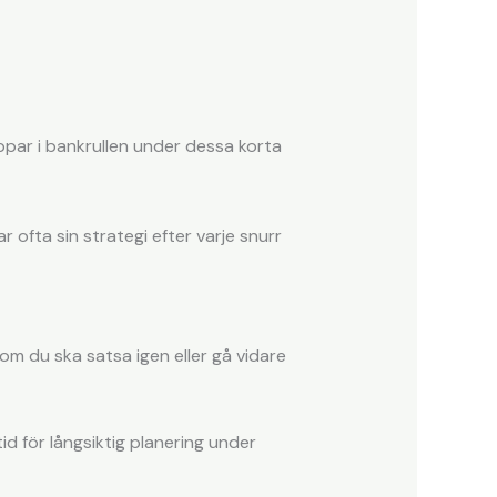
par i bankrullen under dessa korta
r ofta sin strategi efter varje snurr
 du ska satsa igen eller gå vidare
id för långsiktig planering under