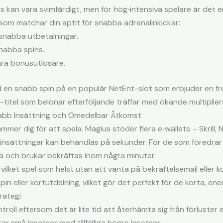
kan vara svimfärdigt, men för hög‑intensiva spelare är det en 
n som matchar din aptit för snabba adrenalinkickar:
, snabba utbetalningar.
nabba spins.
ra bonusutlösare.
d en snabb spin på en populär NetEnt-slot som erbjuder en fre
ft-titel som belönar efterföljande träffar med ökande multiplie
nabb Insättning och Omedelbar Åtkomst
mer dig för att spela. Magius stöder flera e‑wallets – Skrill, N
t insättningar kan behandlas på sekunder. För de som föredrar
ga och brukar bekräftas inom några minuter.
 i vilket spel som helst utan att vänta på bekräftelsemail eller 
lspin eller kortutdelning, vilket gör det perfekt för de korta, e
trategi
troll eftersom det är lite tid att återhämta sig från förluste
r små insatser med tillfälliga högre insatser: