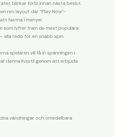
atet blinkar förbi innan nästa beslut.
u en ren layout där “Play Now”-
att fastna i menyer.
em som lyfter fram de mest populära
 – alla redo för en snabb spin.
na spelaren vill få in spänningen i
ar denna livsstil genom att erbjuda
nabba vändningar och omedelbara