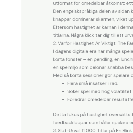
utformat för omedelbar åtkomst: ett kl
Den engelskspråkiga delen av sidan
knappar dominerar skärmen, vilket upp
Eftersom hastighet är kärnan i denn
titlarna. Några klick tar dig till ett 
2. Varför Hastighet Är Viktigt: The F
I dagens digitala era har många spela
korta fönster – en pendling, en lunc
en spelmiljö som belönar snabba bes
Med så korta sessioner gör spelare o
Flera små insatser i rad.
Söker spel med hög volatilitet
Föredrar omedelbar resultatf
Detta fokus på hastighet översätts 
feedbackloopar som håller spelare 
3. Slot-Urval: 11 000 Titlar på En Blink