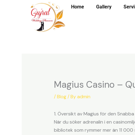
Skip
Home
Gallery
Serv
to
content
Magius Casino – Qui
/
Blog
/ By
admin
1. Översikt av Magius för den Snabba
När du söker adrenalin i en casinomi
bibliotek som rymmer mer än 11 000 sl