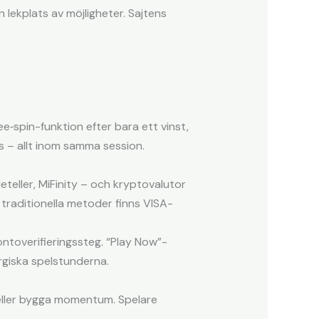
lekplats av möjligheter. Sajtens
e‑spin-funktion efter bara ett vinst,
rs – allt inom samma session.
eteller, MiFinity – och kryptovalutor
 traditionella metoder finns VISA-
kontoverifieringssteg. “Play Now”-
nergiska spelstunderna.
r eller bygga momentum. Spelare