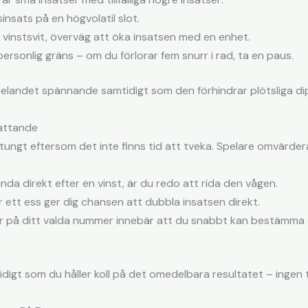
nsats på en högvolatil slot.
 vinstsvit, överväg att öka insatsen med en enhet.
ersonlig gräns – om du förlorar fem snurr i rad, ta en paus.
elandet spännande samtidigt som den förhindrar plötsliga dip
fattande
 tungt eftersom det inte finns tid att tveka. Spelare omvärdera
da direkt efter en vinst, är du redo att rida den vågen.
 ett ess ger dig chansen att dubbla insatsen direkt.
 på ditt valda nummer innebär att du snabbt kan bestämma om
idigt som du håller koll på det omedelbara resultatet – ingen t