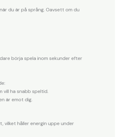
 när du är på språng. Oavsett om du
:
dare börja spela inom sekunder efter
de:
vill ha snabb speltid.
en är emot dig.
vilket håller energin uppe under