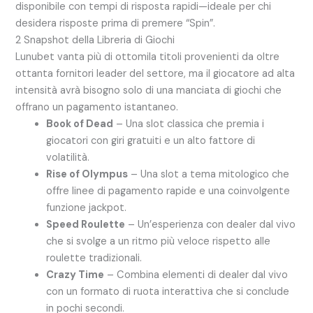
disponibile con tempi di risposta rapidi—ideale per chi
desidera risposte prima di premere “Spin”.
2 Snapshot della Libreria di Giochi
Lunubet vanta più di ottomila titoli provenienti da oltre
ottanta fornitori leader del settore, ma il giocatore ad alta
intensità avrà bisogno solo di una manciata di giochi che
offrano un pagamento istantaneo.
Book of Dead
– Una slot classica che premia i
giocatori con giri gratuiti e un alto fattore di
volatilità.
Rise of Olympus
– Una slot a tema mitologico che
offre linee di pagamento rapide e una coinvolgente
funzione jackpot.
Speed Roulette
– Un’esperienza con dealer dal vivo
che si svolge a un ritmo più veloce rispetto alle
roulette tradizionali.
Crazy Time
– Combina elementi di dealer dal vivo
con un formato di ruota interattiva che si conclude
in pochi secondi.