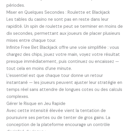
périodes.
Miser en Quelques Secondes : Roulette et Blackjack
Les tables du casino ne sont pas en reste dans leur
rapidité. Un spin de roulette peut se terminer en moins de
dix secondes, permettant aux joueurs de placer plusieurs
mises entre chaque tour.
Infinite Free Bet Blackjack offre une voie simplifiée : vous
chargez des chips, jouez votre main, voyez votre résultat
presque immédiatement, puis continuez ou encaissez —
tout cela en moins d’une minute.
L’essentiel est que chaque tour donne un retour
instantané — les joueurs peuvent ajuster leur stratégie en
temps réel sans attendre de longues cotes ou des calculs
complexes.
Gérer le Risque en Jeu Rapide
Avec cette intensité élevée vient la tentation de
poursuivre ses pertes ou de tenter de gros gains. La
conception de la plateforme encourage un contrôle