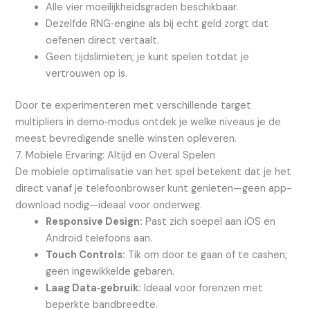
Alle vier moeilijkheidsgraden beschikbaar.
Dezelfde RNG‑engine als bij echt geld zorgt dat
oefenen direct vertaalt.
Geen tijdslimieten; je kunt spelen totdat je
vertrouwen op is.
Door te experimenteren met verschillende target
multipliers in demo‑modus ontdek je welke niveaus je de
meest bevredigende snelle winsten opleveren.
7. Mobiele Ervaring: Altijd en Overal Spelen
De mobiele optimalisatie van het spel betekent dat je het
direct vanaf je telefoonbrowser kunt genieten—geen app-
download nodig—ideaal voor onderweg.
Responsive Design:
Past zich soepel aan iOS en
Android telefoons aan.
Touch Controls:
Tik om door te gaan of te cashen;
geen ingewikkelde gebaren.
Laag Data‑gebruik:
Ideaal voor forenzen met
beperkte bandbreedte.