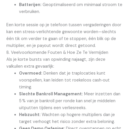
Batterijen:
Geoptimaliseerd om minimaal stroom te
verbruiken.
Een korte sessie op je telefoon tussen vergaderingen door
kan een stress‑verlichtende gewoonte worden—slechts
één tik om verder te gaan of te stoppen, één blik op de
multiplier, en je payout wordt direct getoond.
8. Veelvoorkomende Fouten & Hoe Ze Te Vermijden
Als je korte bursts van opwinding najaagt, zijn deze
valkuilen extra gevaarlijk:
Overmoed:
Denken dat je traplocaties kunt
voorspellen, kan leiden tot roekeloos cash‑out
timing.
Slechte Bankroll Management:
Meer inzetten dan
5 % van je bankroll per ronde kan snel je middelen
uitputten tijdens een verliesreeks.
Hebzucht:
Wachten op hogere multipliers dan je
target verhoogt het risico zonder extra beloning.
Geen Demo Oefening:
Direct overstappen op echt