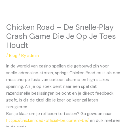
Skip
to
content
Chicken Road – De Snelle‑Play
Crash Game Die Je Op Je Toes
Houdt
/
Blog
/ By
admin
In de wereld van casino spellen die gebouwd zijn voor
snelle adrenaline‑stoten, springt Chicken Road eruit als een
messcherpe fusie van cartoon charme en high‑stakes
spanning. Als je op zoek bent naar een spel dat
razendsnelle beslissingen beloont en je direct feedback
geeft, is dit de titel die je keer op keer zal laten
terugkeren.
Ben je klaar om je reflexen te testen? Ga gewoon naar
https://chickenroad-official-be.com/nl-be/
en duik meteen