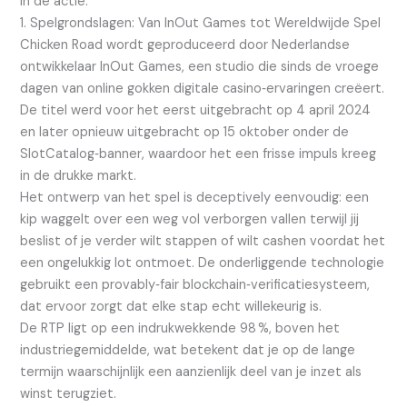
in de actie.
1. Spelgrondslagen: Van InOut Games tot Wereldwijde Spel
Chicken Road wordt geproduceerd door Nederlandse
ontwikkelaar InOut Games, een studio die sinds de vroege
dagen van online gokken digitale casino‑ervaringen creëert.
De titel werd voor het eerst uitgebracht op 4 april 2024
en later opnieuw uitgebracht op 15 oktober onder de
SlotCatalog‑banner, waardoor het een frisse impuls kreeg
in de drukke markt.
Het ontwerp van het spel is deceptively eenvoudig: een
kip waggelt over een weg vol verborgen vallen terwijl jij
beslist of je verder wilt stappen of wilt cashen voordat het
een ongelukkig lot ontmoet. De onderliggende technologie
gebruikt een provably‑fair blockchain‑verificatiesysteem,
dat ervoor zorgt dat elke stap echt willekeurig is.
De RTP ligt op een indrukwekkende 98 %, boven het
industriegemiddelde, wat betekent dat je op de lange
termijn waarschijnlijk een aanzienlijk deel van je inzet als
winst terugziet.