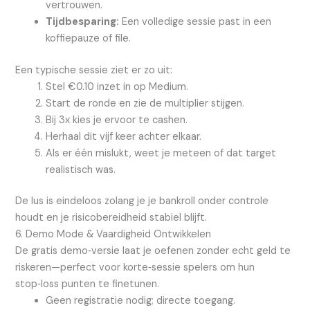
vertrouwen.
Tijdbesparing:
Een volledige sessie past in een
koffiepauze of file.
Een typische sessie ziet er zo uit:
Stel €0.10 inzet in op Medium.
Start de ronde en zie de multiplier stijgen.
Bij 3x kies je ervoor te cashen.
Herhaal dit vijf keer achter elkaar.
Als er één mislukt, weet je meteen of dat target
realistisch was.
De lus is eindeloos zolang je je bankroll onder controle
houdt en je risicobereidheid stabiel blijft.
6. Demo Mode & Vaardigheid Ontwikkelen
De gratis demo‑versie laat je oefenen zonder echt geld te
riskeren—perfect voor korte‑sessie spelers om hun
stop‑loss punten te finetunen.
Geen registratie nodig; directe toegang.