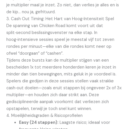
je multiplier maal je inzet. Zo niet, dan verlies je alles en is
de kip… nou ja, gefrituurd.
3. Cash Out Timing: Het Hart van Hoog‑Intensiteit Spel
De spanning van Chicken Road komt voort uit dat
split‑second beslissingsvenster na elke stap. In
hoog‑intensieve sessies speel je meestal vijf tot zeven
rondes per minuut—elke van die rondes komt neer op
ofwel “doorgaan” of “cashen”.
Tijdens deze bursts kan de multiplier stijgen van een
bescheiden 1x tot meerdere honderden keren je inzet in
minder dan tien bewegingen, mits geluk in je voordeel is.
Spelers die gedijen in deze sessies stellen vaak strakke
cash‑out doelen—zoals eruit stappen bij ongeveer 2x of 3x
multiplier—en houden zich daar strikt aan. Deze
gedisciplineerde aanpak voorkomt dat verliezen zich
opstapelen, terwijl je toch snel kunt winnen.
4. Moeilijkheidsgraden & Risicoprofielen
Easy (24 stappen):
Laagste risico; ideaal voor