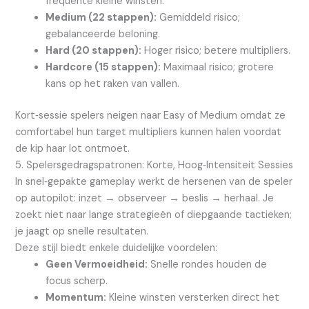
frequente kleine winsten.
Medium (22 stappen):
Gemiddeld risico;
gebalanceerde beloning.
Hard (20 stappen):
Hoger risico; betere multipliers.
Hardcore (15 stappen):
Maximaal risico; grotere
kans op het raken van vallen.
Kort‑sessie spelers neigen naar Easy of Medium omdat ze
comfortabel hun target multipliers kunnen halen voordat
de kip haar lot ontmoet.
5. Spelersgedragspatronen: Korte, Hoog‑Intensiteit Sessies
In snel‑gepakte gameplay werkt de hersenen van de speler
op autopilot: inzet → observeer → beslis → herhaal. Je
zoekt niet naar lange strategieën of diepgaande tactieken;
je jaagt op snelle resultaten.
Deze stijl biedt enkele duidelijke voordelen:
Geen Vermoeidheid:
Snelle rondes houden de
focus scherp.
Momentum:
Kleine winsten versterken direct het