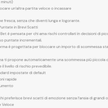
 minuti)
giocare un’altra partita veloce o incassare
e fresca, senza che diventi lunga e logorante.
Puntate in Brevi Scatti
Bet è pensata per chi ama rischi controllati in decisioni di picc
o puntate incrementali.
taforma è progettata per bloccare un importo di scommessa 
istema ti propone automaticamente una scommessa più piccola 
 livello di rischio prevedibile.
dard impostate di default
oni rapide
 aumento
 preferisce brevi scatti di emozione senza l’ansia di grandi osc
ne Veloce