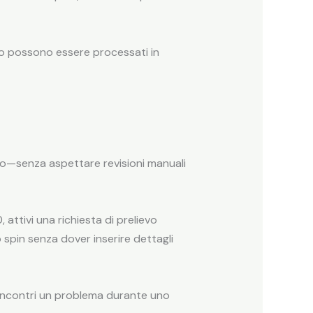
pto possono essere processati in
ivo—senza aspettare revisioni manuali
attivi una richiesta di prelievo
 spin senza dover inserire dettagli
e incontri un problema durante uno