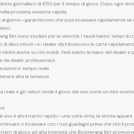
 limite giornaliero di €50 per il tempo di gioco. Dopo ogni vin
o nella prossima sessione rapida.
00 al giorno—garantiscono che puoi incassare rapidamente se ra
eloci
rang Bet sono studiati per la velocità. I tavoli hanno tempi di
o di dieci minuti—e i dealer distribuiscono le carte rapidament
ardi minimi anche su reti mobili. Vedi subito la mano del dealer 
e da dealer professionisti
erazioni in tempo reale
tenere alta la tensione
reale e giri veloci rende il gioco dal vivo come un mini-even
evi
l vivo è altrettanto rapido—una volta vinta, la vincita appare
inuare o incassare con i tuoi guadagni prima che inizi il pros
ttern di gioco ad alta intensità che Boomerang Bet promuove: 