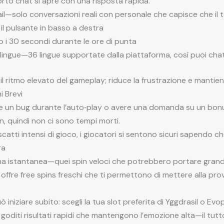
porto chat si apre con una risposta rapida.
mail—solo conversazioni reali con personale che capisce che i
il pulsante in basso a destra
 i 30 secondi durante le ore di punta
ù lingue—36 lingue supportate dalla piattaforma, così puoi cha
 il ritmo elevato del gameplay; riduce la frustrazione e mantiene
i Brevi
e un bug durante l’auto‑play o avere una domanda su un bonus
in, quindi non ci sono tempi morti.
tti intensi di gioco, i giocatori si sentono sicuri sapendo che 
ra
ina istantanea—quei spin veloci che potrebbero portare grandi
re free spins freschi che ti permettono di mettere alla prova
ò iniziare subito: scegli la tua slot preferita di Yggdrasil o Ev
oditi risultati rapidi che mantengono l’emozione alta—il tutto 