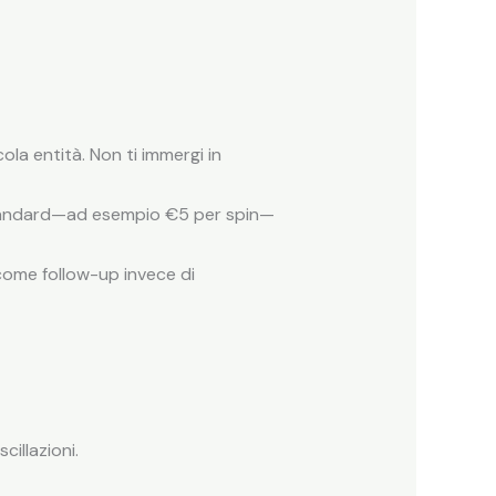
ola entità. Non ti immergi in
standard—ad esempio €5 per spin—
come follow-up invece di
illazioni.