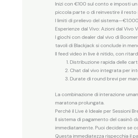
Inizi con €100 sul conto e imposti un
piccola parte o di reinvestire il rest
I limiti di prelievo del sistema—€1.0
Esperienze dal Vivo: Azioni dal Vivo V
I giochi con dealer dal vivo di Boome
tavoli di Blackjack si conclude in men
Il feed video in live è nitido, con rit
Distribuzione rapida delle cart
Chat dal vivo integrata per int
Durate di round brevi per man
La combinazione di interazione umana 
maratona prolungata.
Perché il Live è Ideale per Sessioni Br
Il sistema di pagamento del casinò da
immediatamente. Puoi decidere se cont
Questa immediatezza rispecchia il pa