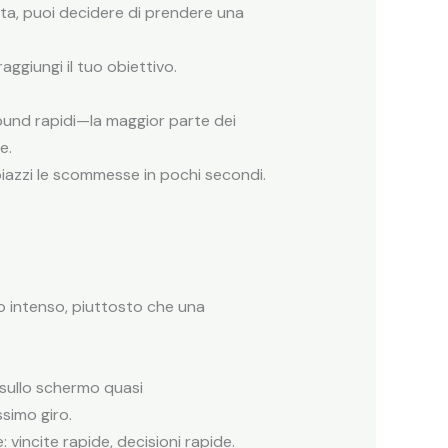
cita, puoi decidere di prendere una
ggiungi il tuo obiettivo.
 round rapidi—la maggior parte dei
e.
e piazzi le scommesse in pochi secondi.
to intenso, piuttosto che una
 sullo schermo quasi
simo giro.
vincite rapide, decisioni rapide.