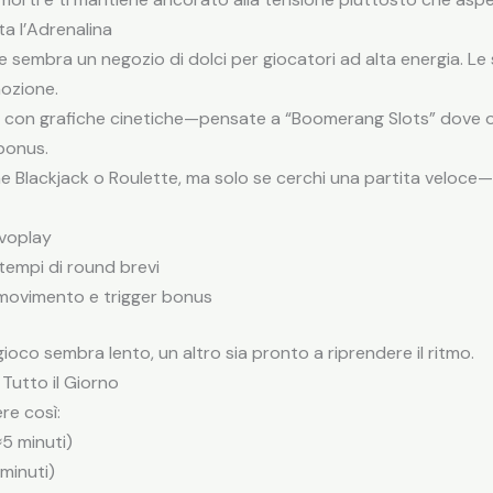
a l’Adrenalina
embra un negozio di dolci per giocatori ad alta energia. Le sl
mozione.
ruiti con grafiche cinetiche—pensate a “Boomerang Slots” dove o
bonus.
e Blackjack o Roulette, ma solo se cerchi una partita veloce—
Evoplay
 tempi di round brevi
o movimento e trigger bonus
ioco sembra lento, un altro sia pronto a riprendere il ritmo.
 Tutto il Giorno
re così:
≈5 minuti)
 minuti)