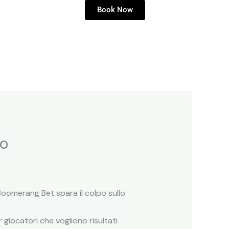
Book Now
vo
Boomerang Bet spara il colpo sullo
 giocatori che vogliono risultati