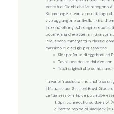
Varietà di Giochi che Mantengono Alt
Boomeang Bet vanta un catalogo che s
vivo aggiungono un livello extra di e
Il casinò offre giochi originali cost
boomerang che atterra in una zona 
Puoi anche immergerti in classici com
massimo di dieci giri per sessione.
Slot preferite di Yggdrasil ed 
Tavoli con dealer dal vivo con
Titoli originali che combinan
La varietà assicura che anche se un g
Il Manuale per Sessioni Brevi: Giocare
La tua sessione tipica potrebbe esse
Spin consecutivi su due slot (
Partita rapida di Blackjack (≈3