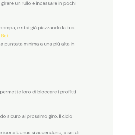
 girare un rullo e incassare in pochi
a pompa, e stai già piazzando la tua
 Bet
.
na puntata minima a una più alta in
 permette loro di bloccare i profitti
o sicuro al prossimo giro. Il ciclo
le icone bonus si accendono, e sei di