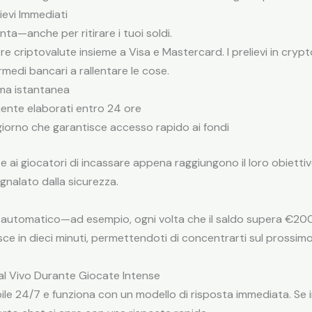
ievi Immediati
a—anche per ritirare i tuoi soldi.
e criptovalute insieme a Visa e Mastercard. I prelievi in cry
medi bancari a rallentare le cose.
rma istantanea
ente elaborati entro 24 ore
l giorno che garantisce accesso rapido ai fondi
te ai giocatori di incassare appena raggiungono il loro obiett
gnalato dalla sicurezza.
 automatico—ad esempio, ogni volta che il saldo supera €200, 
isce in dieci minuti, permettendoti di concentrarti sul prossimo
l Vivo Durante Giocate Intense
ibile 24/7 e funziona con un modello di risposta immediata. S